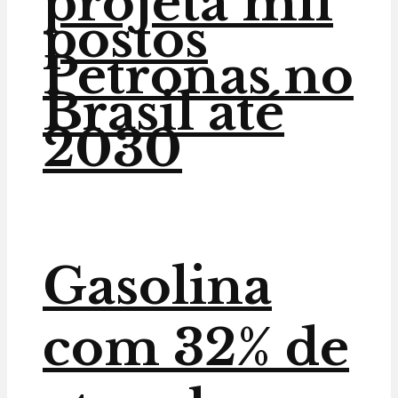
projeta mil
postos
Petronas no
Brasil até
2030
Gasolina
com 32% de