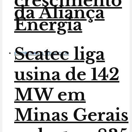
crescimento
da Aliança
Energia
Scatec liga
EMPRESAS & NEGÓCIOS
usina de 142
MW em
Minas Gerais