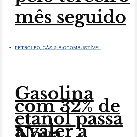
mês seguido
PETRÓLEO, GÁS & BIOCOMBUSTÍVEL
Gasolina
com 32% de
etanol passa
a valer a
Nova