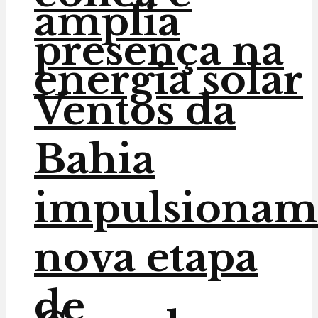
amplia
presença na
energia solar
Ventos da
Bahia
impulsionam
nova etapa
de