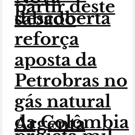
partir deste
descoberta
sábado
reforça
aposta da
Petrobras no
gás natural
da Colômbia
Argenta