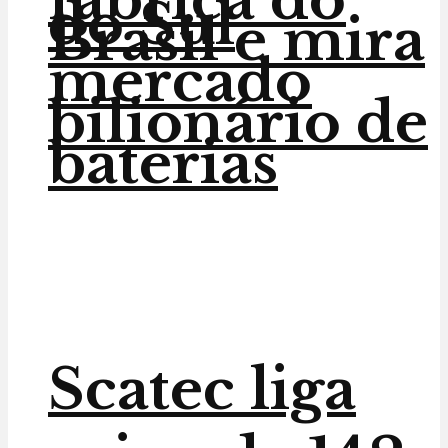
do Sul
Brasil e mira
mercado
bilionário de
baterias
Scatec liga