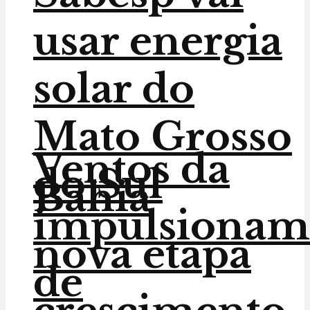
usar energia
solar do
Mato Grosso
Ventos da
do Sul
Bahia
impulsionam
nova etapa
de