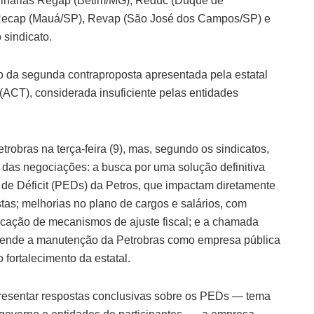
efinarias Regap (Betim/MG), Reduc (Duque de
 Recap (Mauá/SP), Revap (São José dos Campos/SP) e
 sindicato.
ão da segunda contraproposta apresentada pela estatal
(ACT), considerada insuficiente pelas entidades
trobras na terça-feira (9), mas, segundo os sindicatos,
 das negociações: a busca por uma solução definitiva
de Déficit (PEDs) da Petros, que impactam diretamente
tas; melhorias no plano de cargos e salários, com
icação de mecanismos de ajuste fiscal; e a chamada
efende a manutenção da Petrobras como empresa pública
fortalecimento da estatal.
resentar respostas conclusivas sobre os PEDs — tema