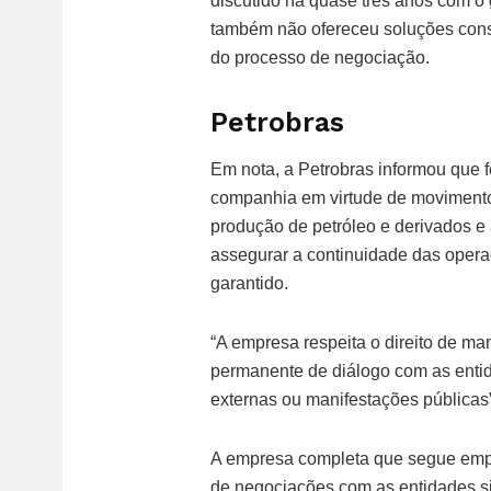
discutido há quase três anos com o
também não ofereceu soluções cons
do processo de negociação.
Petrobras
Em nota, a Petrobras informou que 
companhia em virtude de movimento
produção de petróleo e derivados e
assegurar a continuidade das opera
garantido.
“A empresa respeita o direito de 
permanente de diálogo com as enti
externas ou manifestações públicas”
A empresa completa que segue emp
de negociações com as entidades si