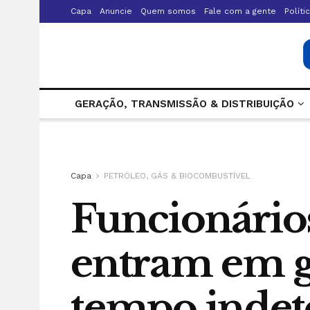
Capa
Anuncie
Quem somos
Fale com a gente
Políti
GERAÇÃO, TRANSMISSÃO & DISTRIBUIÇÃO
Capa
PETRÓLEO, GÁS & BIOCOMBUSTÍVEL
Funcionários
entram em g
tempo inde