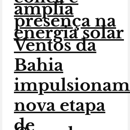
amplia
presença na
energia solar
Ventos da
Bahia
impulsionam
nova etapa
de