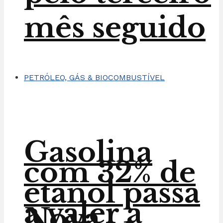
mês seguido
PETRÓLEO, GÁS & BIOCOMBUSTÍVEL
Gasolina
com 32% de
etanol passa
a valer a
Nova