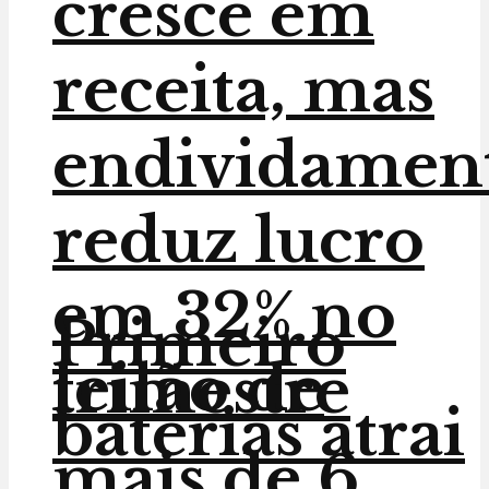
cresce em
receita, mas
endividamen
reduz lucro
em 32% no
Primeiro
leilão de
trimestre
baterias atrai
mais de 6