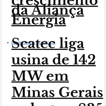
crescimento
da Aliança
Energia
Scatec liga
EMPRESAS & NEGÓCIOS
usina de 142
MW em
Minas Gerais