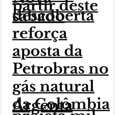
partir deste
descoberta
sábado
reforça
aposta da
Petrobras no
gás natural
da Colômbia
Argenta