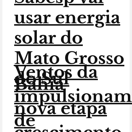
usar energia
solar do
Mato Grosso
Ventos da
do Sul
Bahia
impulsionam
nova etapa
de