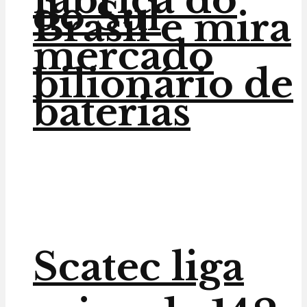
do Sul
Brasil e mira
mercado
bilionário de
baterias
Scatec liga