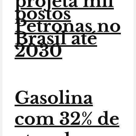
projeta mil
postos
Petronas no
Brasil até
2030
Gasolina
com 32% de