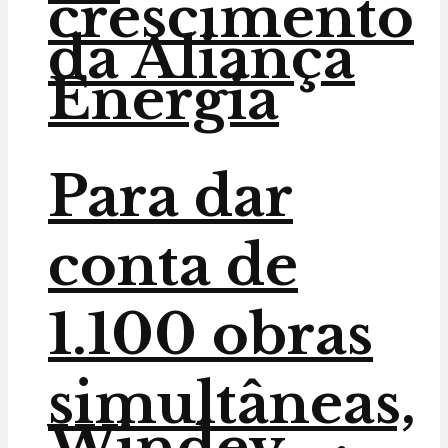
crescimento
da Aliança
Energia
Para dar
conta de
1.100 obras
simultâneas,
Windey