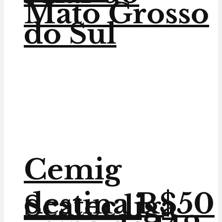
Mato Grosso
do Sul
Cemig
destina R$50
Scatec liga