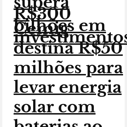
supera
R$300
bilhões em
Cemig
investimento
destina R$50
milhões para
levar energia
solar com
baterias ao