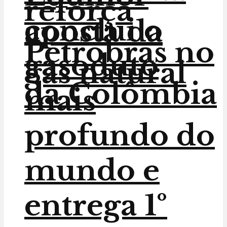
reforça
conclui o
aposta da
Petrobras no
gasoduto
gás natural
da Colômbia
mais
profundo do
mundo e
entrega 1º