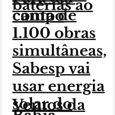
baterias ao
conta de
campo
1.100 obras
simultâneas,
Sabesp vai
usar energia
solar do
Ventos da