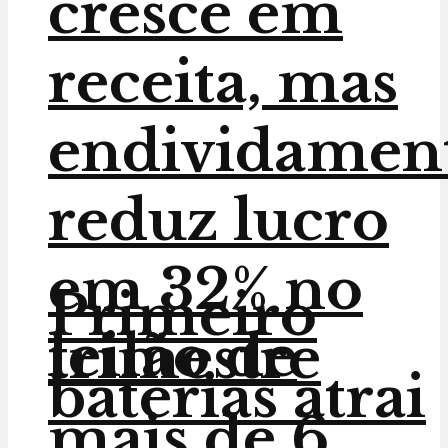
cresce em
receita, mas
endividamen
reduz lucro
em 32% no
Primeiro
leilão de
trimestre
baterias atrai
mais de 6