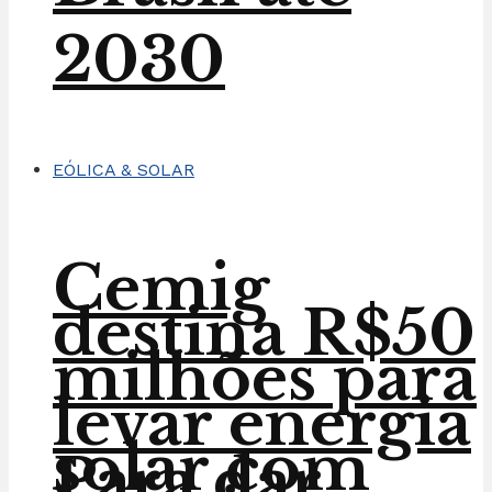
2030
EÓLICA & SOLAR
Cemig
destina R$50
milhões para
levar energia
solar com
Para dar