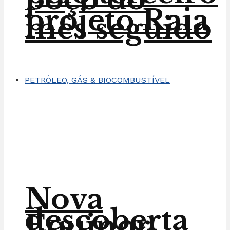
projeto Raia
mês seguido
PETRÓLEO, GÁS & BIOCOMBUSTÍVEL
Nova
descoberta
Equinor