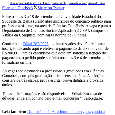
A seleção constará de três etapas: prova escrita, prova didática e prova de título
Share on Facebook
Share on Twitter
E
ntre os dias 3 a 18 de setembro, a Universidade Estadual do
Sudoeste da Bahia (Uesb) abre inscrições do concurso público para
professor assistente, na área de Ciências Contábeis. A vaga é para o
Departamento de Ciências Sociais Aplicadas (DCSA), campus de
Vitória da Conquista, com carga horária de 40 horas.
Conforme o
Edital 282/2025
, os interessados deverão realizar a
inscrição clicando aqui e efetivar o pagamento da taxa no valor de
R$200,00. Para os candidatos que desejam solicitar a isenção do
pagamento, o pedido pode ser feito nos dias 3 e 4 de setembro, pelo
formulário on-line.
As vagas são destinadas a profissionais graduados em Ciências
Contábeis, com pós-graduação stricto sensu na área. A seleção
constará de três etapas: prova escrita, prova didática e prova de
títulos.
Todas as informações estão disponíveis no Edital. Em caso de
dúvidas, entre em contato pelo e-mail concursos@uesb.edu.br.
Leia também:
Do petróleo à IA: o futuro da energia segundo a