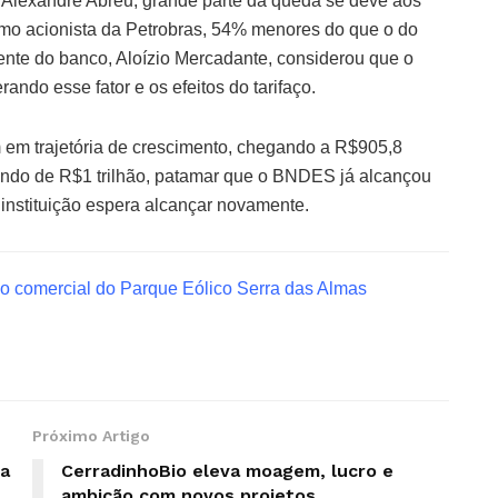
, Alexandre Abreu, grande parte da queda se deve aos
mo acionista da Petrobras, 54% menores do que o do
ente do banco, Aloízio Mercadante, considerou que o
erando esse fator e os efeitos do tarifaço.
m em trajetória de crescimento, chegando a R$905,8
ando de R$1 trilhão, patamar que o BNDES já alcançou
 instituição espera alcançar novamente.
o comercial do Parque Eólico Serra das Almas
Próximo Artigo
da
CerradinhoBio eleva moagem, lucro e
ambição com novos projetos