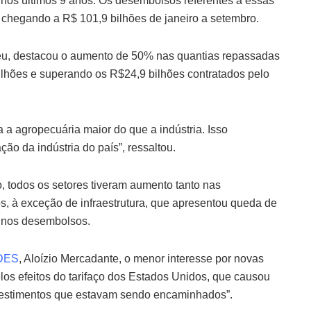
r nos últimos 9 anos. Os desembolsos referentes a essas
hegando a R$ 101,9 bilhões de janeiro a setembro.
reu, destacou o aumento de 50% nas quantias repassadas
ilhões e superando os R$24,9 bilhões contratados pelo
a a agropecuária maior do que a indústria. Isso
ão da indústria do país”, ressaltou.
o, todos os setores tiveram aumento tanto nas
 à exceção de infraestrutura, que apresentou queda de
 nos desembolsos.
DES
, Aloízio Mercadante, o menor interesse por novas
los efeitos do tarifaço dos Estados Unidos, que causou
nvestimentos que estavam sendo encaminhados”.