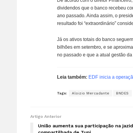
De acordo com o diretor Financeiro
dividendos que o banco recebeu co
ano passado. Ainda assim, o presid
resultado foi “extraordinário” consid
Já os ativos totais do banco segue
bilhões em setembro, e se aproxim
no passado e que a atual gestão da
Leia também:
EDF inicia a operaçã
Tags:
Aloizio Mercadante
BNDES
Artigo Anterior
União aumenta sua participação na jazi
compartilhada de Tupi