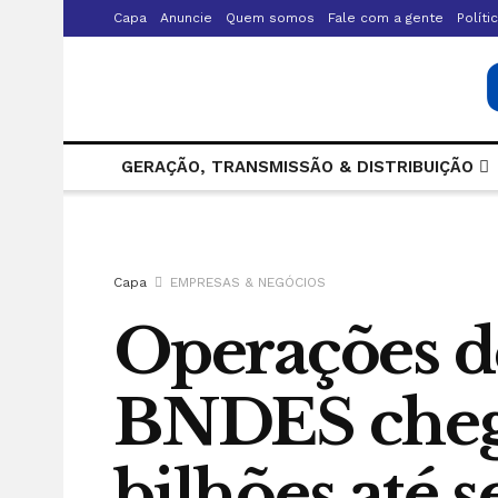
Capa
Anuncie
Quem somos
Fale com a gente
Políti
GERAÇÃO, TRANSMISSÃO & DISTRIBUIÇÃO
Capa
EMPRESAS & NEGÓCIOS
Operações d
BNDES cheg
bilhões até 