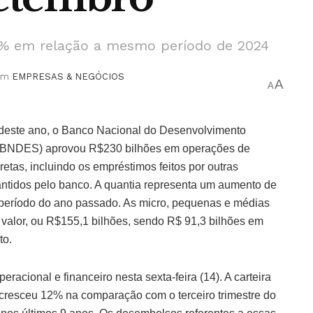
% em relação a mesmo período de 2024
em
EMPRESAS & NEGÓCIOS
A
A
 deste ano, o Banco Nacional do Desenvolvimento
(BNDES) aprovou R$230 bilhões em operações de
iretas, incluindo os empréstimos feitos por outras
rantidos pelo banco. A quantia representa um aumento de
ríodo do ano passado. As micro, pequenas e médias
alor, ou R$155,1 bilhões, sendo R$ 91,3 bilhões em
to.
eracional e financeiro nesta sexta-feira (14). A carteira
s cresceu 12% na comparação com o terceiro trimestre do